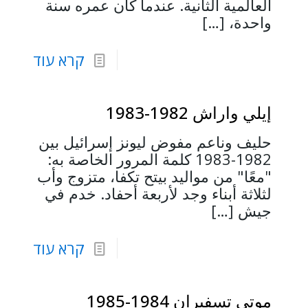
العالمية الثانية. عندما كان عمره سنة
واحدة،
[…]
קרא עוד
إيلي واراش 1982-1983
حليف وناعم مفوض ليونز إسرائيل بين
1982-1983 كلمة المرور الخاصة به:
"معًا" من مواليد بيتح تكفا، متزوج وأب
لثلاثة أبناء وجد لأربعة أحفاد. خدم في
جيش
[…]
קרא עוד
موتي تسفيران 1984-1985