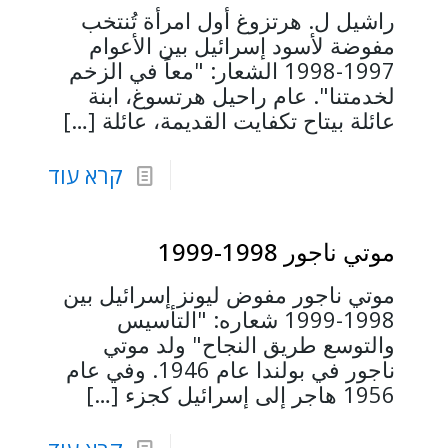
راشيل ل. هرتزوغ أول امرأة تُنتخب
مفوضة لأسود إسرائيل بين الأعوام
1997-1998 الشعار: "معاً في الزخم
لخدمتنا". عام راحيل هرتسوغ، ابنة
عائلة بيتاح تكفايت القديمة، عائلة
[…]
קרא עוד
موتي ناجور 1998-1999
موتي ناجور مفوض ليونز إسرائيل بين
1998-1999 شعاره: "التأسيس
والتوسع طريق النجاح" ولد موتي
ناجور في بولندا عام 1946. وفي عام
1956 هاجر إلى إسرائيل كجزء
[…]