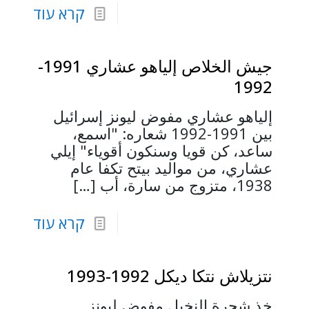
קרא עוד
جيش الخلاص إلياهو عشاري 1991-
1992
إلياهو عشاري مفوض ليونز إسرائيل
بين 1991-1992 شعاره: "اسمع،
ساعد، كن قويا وسنكون أقوياء" إيلي
عشاري، من مواليد بيتح تكفا عام
1938، متزوج من سارة، أب
[…]
קרא עוד
نتزيلاش نتكا ديكل 1992-1993
خذ شجرة النخيل مفوض ليونز