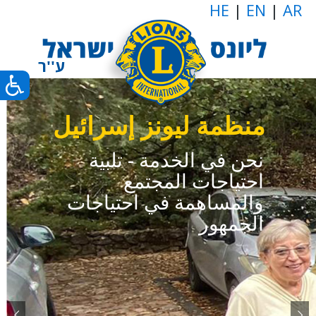
HE
|
EN
|
AR
منظمة عالمية،
مهمة قومية
منظمة عالمية تأسست في عام
1917،
في إسرائيل هناك 28 ناديًا نشطًا
منذ عام 1960