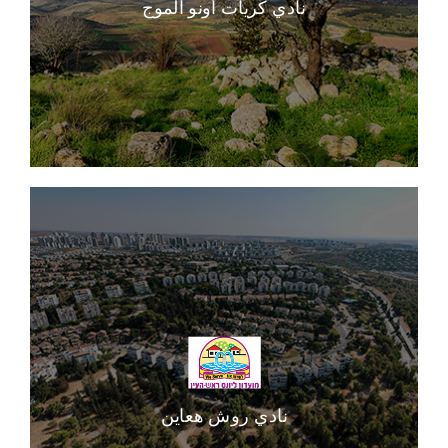
نادي كريات أونو ألموج
نادي روش هعاين