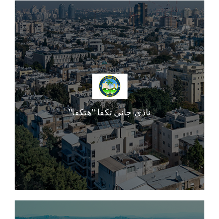
نادي جاني تكفا "هتكفا"