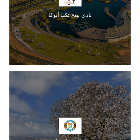
نادي بيتح تكفا أبوكا