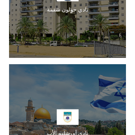
نادي حولون شقمة
نادي أورشليم الأب