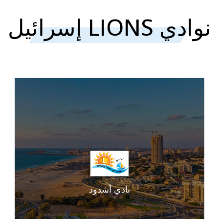
نوادي LIONS إسرائيل
نادي أشدود