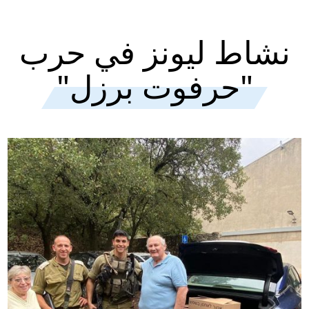
نشاط ليونز في حرب
"حرفوت برزل"