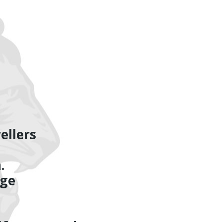
ellers
.
dge