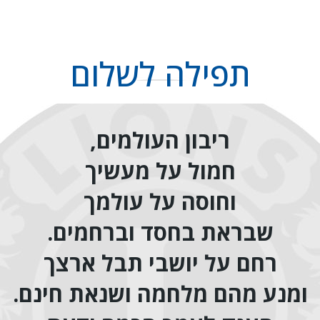
תפילה לשלום
ריבון העולמים,
חמול על מעשיך
וחוסה על עולמך
שבראת בחסד וברחמים.
רחם על יושבי תבל ארצך
ומנע מהם מלחמה ושנאת חינם.