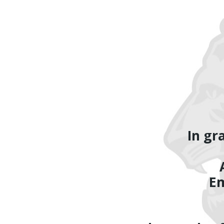
In gr
Em