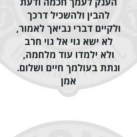
הענק לעמך חכמה ודעת
להבין ולהשכיל דרכך
ולקיים דברי נביאך לאמור,
לא ישא גוי אל גוי חרב
ולא ילמדו עוד מלחמה,
ונתת בעולמך חיים ושלום.
אמן