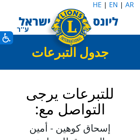
HE
|
EN
|
AR
جدول التبرعات
للتبرعات يرجى
التواصل مع:
إسحاق كوهين - أمين